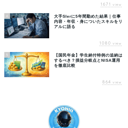
1671
view
4
大手SIerに5年間勤めた結果｜仕事
内容・年収・身についたスキルをリ
アルに語る
1080
view
5
【国民年金】学生納付特例の追納は
するべき？損益分岐点とNISA運用
を徹底比較
864
view