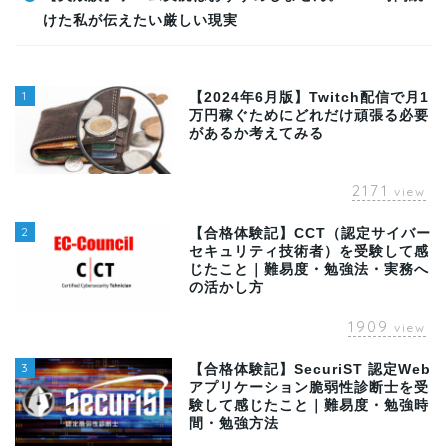
けた私が伝えたい厳しい現実
1
【2024年6月版】Twitch配信で月1
万円稼ぐためにどれだけ頑張る必要
があるか考えてみる
2171
view
2
【合格体験記】CCT（認定サイバー
セキュリティ技術者）を受験して感
じたこと｜難易度・勉強法・実務へ
の活かし方
1909
view
3
【合格体験記】SecuriST 認定Web
アプリケーション脆弱性診断士を受
験して感じたこと｜難易度・勉強時
間・勉強方法