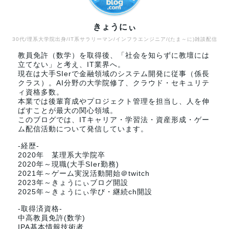
きょうにぃ
30代/理系大学院出身/IT系サラリーマン/インフラエンジニア/(たま～に)雑談配信
教員免許（数学）を取得後、「社会を知らずに教壇には
立てない」と考え、IT業界へ。
現在は大手SIerで金融領域のシステム開発に従事（係長
クラス）。AI分野の大学院修了、クラウド・セキュリテ
ィ資格多数。
本業では後輩育成やプロジェクト管理を担当し、人を伸
ばすことが最大の関心領域。
このブログでは、ITキャリア・学習法・資産形成・ゲー
ム配信活動について発信しています。
-経歴-
2020年 某理系大学院卒
2020年～現職(大手SIer勤務)
2021年～ゲーム実況活動開始＠twitch
2023年～きょうにぃブログ開設
2025年～きょうにぃ学び・継続ch開設
-取得済資格-
中高教員免許(数学)
IPA基本情報技術者