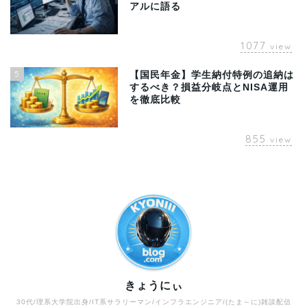
アルに語る
1077
view
5
【国民年金】学生納付特例の追納は
するべき？損益分岐点とNISA運用
を徹底比較
855
view
きょうにぃ
30代/理系大学院出身/IT系サラリーマン/インフラエンジニア/(たま～に)雑談配信