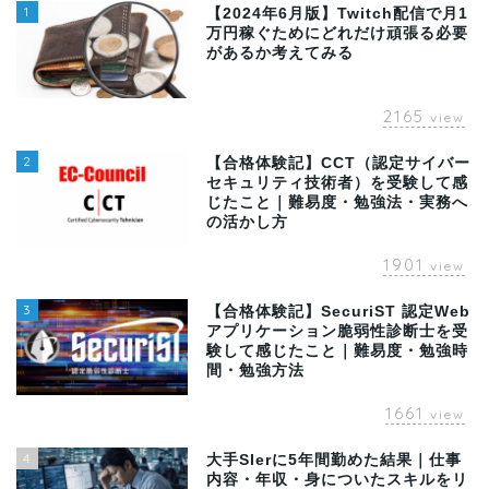
1
【2024年6月版】Twitch配信で月1
万円稼ぐためにどれだけ頑張る必要
があるか考えてみる
2165
view
2
【合格体験記】CCT（認定サイバー
セキュリティ技術者）を受験して感
じたこと｜難易度・勉強法・実務へ
の活かし方
1901
view
3
【合格体験記】SecuriST 認定Web
アプリケーション脆弱性診断士を受
験して感じたこと｜難易度・勉強時
間・勉強方法
1661
view
4
大手SIerに5年間勤めた結果｜仕事
内容・年収・身についたスキルをリ