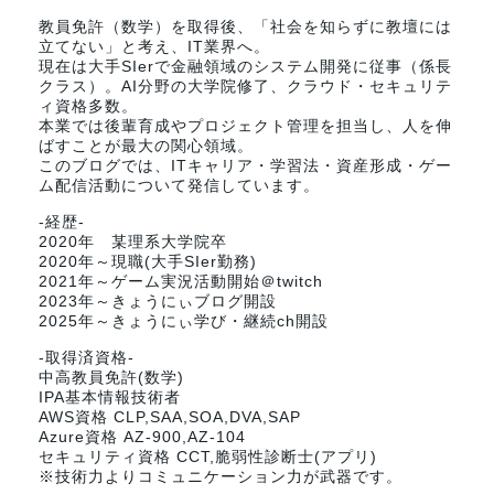
教員免許（数学）を取得後、「社会を知らずに教壇には
立てない」と考え、IT業界へ。
現在は大手SIerで金融領域のシステム開発に従事（係長
クラス）。AI分野の大学院修了、クラウド・セキュリテ
ィ資格多数。
本業では後輩育成やプロジェクト管理を担当し、人を伸
ばすことが最大の関心領域。
このブログでは、ITキャリア・学習法・資産形成・ゲー
ム配信活動について発信しています。
-経歴-
2020年 某理系大学院卒
2020年～現職(大手SIer勤務)
2021年～ゲーム実況活動開始＠twitch
2023年～きょうにぃブログ開設
2025年～きょうにぃ学び・継続ch開設
-取得済資格-
中高教員免許(数学)
IPA基本情報技術者
AWS資格 CLP,SAA,SOA,DVA,SAP
Azure資格 AZ-900,AZ-104
セキュリティ資格 CCT,脆弱性診断士(アプリ)
※技術力よりコミュニケーション力が武器です。