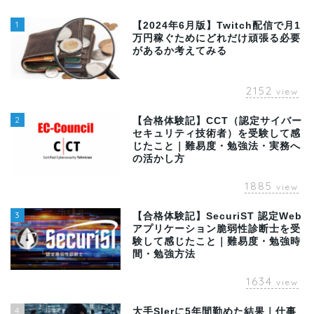
1
【2024年6月版】Twitch配信で月1
万円稼ぐためにどれだけ頑張る必要
があるか考えてみる
2152
view
2
【合格体験記】CCT（認定サイバー
セキュリティ技術者）を受験して感
じたこと｜難易度・勉強法・実務へ
の活かし方
1885
view
3
【合格体験記】SecuriST 認定Web
アプリケーション脆弱性診断士を受
験して感じたこと｜難易度・勉強時
間・勉強方法
1634
view
4
大手SIerに5年間勤めた結果｜仕事