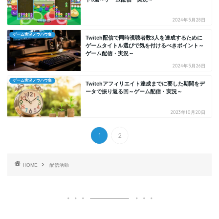
2024年5月28日
ゲーム実況ノウハウ集
Twitch配信で同時視聴者数3人を達成するために
ゲームタイトル選びで気を付けるべきポイント～
ゲーム配信・実況～
2024年5月26日
ゲーム実況ノウハウ集
Twitchアフィリエイト達成までに要した期間をデ
ータで振り返る回～ゲーム配信・実況～
2023年10月20日
1
2
HOME
配信活動