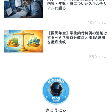
内容・年収・身についたスキルをリ
アルに語る
1071
view
5
【国民年金】学生納付特例の追納は
するべき？損益分岐点とNISA運用
を徹底比較
850
view
きょうにぃ