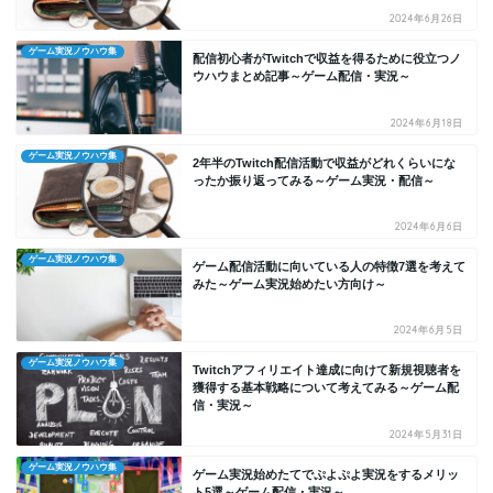
2024年6月26日
ゲーム実況ノウハウ集
配信初心者がTwitchで収益を得るために役立つノ
ウハウまとめ記事～ゲーム配信・実況～
2024年6月18日
ゲーム実況ノウハウ集
2年半のTwitch配信活動で収益がどれくらいにな
ったか振り返ってみる～ゲーム実況・配信～
2024年6月6日
ゲーム実況ノウハウ集
ゲーム配信活動に向いている人の特徴7選を考えて
みた～ゲーム実況始めたい方向け～
2024年6月5日
ゲーム実況ノウハウ集
Twitchアフィリエイト達成に向けて新規視聴者を
獲得する基本戦略について考えてみる～ゲーム配
信・実況～
2024年5月31日
ゲーム実況ノウハウ集
ゲーム実況始めたてでぷよぷよ実況をするメリッ
ト5選～ゲーム配信・実況～