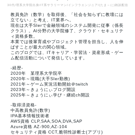
30代/理系大学院出身/IT系サラリーマン/インフラエンジニア/(たま～に)雑談配信
教員免許（数学）を取得後、「社会を知らずに教壇には
立てない」と考え、IT業界へ。
現在は大手SIerで金融領域のシステム開発に従事（係長
クラス）。AI分野の大学院修了、クラウド・セキュリテ
ィ資格多数。
本業では後輩育成やプロジェクト管理を担当し、人を伸
ばすことが最大の関心領域。
このブログでは、ITキャリア・学習法・資産形成・ゲー
ム配信活動について発信しています。
-経歴-
2020年 某理系大学院卒
2020年～現職(大手SIer勤務)
2021年～ゲーム実況活動開始＠twitch
2023年～きょうにぃブログ開設
2025年～きょうにぃ学び・継続ch開設
-取得済資格-
中高教員免許(数学)
IPA基本情報技術者
AWS資格 CLP,SAA,SOA,DVA,SAP
Azure資格 AZ-900,AZ-104
セキュリティ資格 CCT,脆弱性診断士(アプリ)