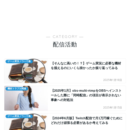
― CATEGORY ―
配信活動
ゲーム実況ノウハウ集
【そんなに高いの！？】ゲーム実況に必要な機材
を揃えるのにいくら掛かったか振り返ってみる
2025年1月18日
機材トラブル関連
【2025年1月】obs-multi-rtmpをOBSへインスト
ールした際に「同時配信」の項目が表示されない
事象への対処法
2025年1月13日
ゲーム実況ノウハウ集
【2024年6月版】Twitch配信で月1万円稼ぐために
どれだけ頑張る必要があるか考えてみる