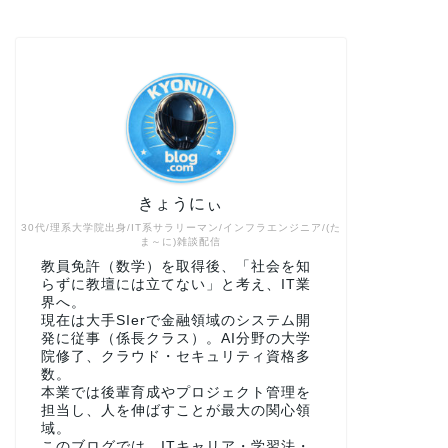
きょうにぃ
30代/理系大学院出身/IT系サラリーマン/インフラエンジニア/(た
ま～に)雑談配信
教員免許（数学）を取得後、「社会を知
らずに教壇には立てない」と考え、IT業
界へ。
現在は大手SIerで金融領域のシステム開
発に従事（係長クラス）。AI分野の大学
院修了、クラウド・セキュリティ資格多
数。
本業では後輩育成やプロジェクト管理を
担当し、人を伸ばすことが最大の関心領
域。
このブログでは、ITキャリア・学習法・