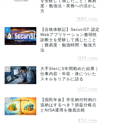
を受験して感じたこと｜難易
度・勉強法・実務への活かし
方
1885
view
【合格体験記】SecuriST 認定
3
Webアプリケーション脆弱性
診断士を受験して感じたこと
｜難易度・勉強時間・勉強方
法
1634
view
大手SIerに5年間勤めた結果｜
4
仕事内容・年収・身についた
スキルをリアルに語る
1071
view
【国民年金】学生納付特例の
5
追納はするべき？損益分岐点
とNISA運用を徹底比較
850
view