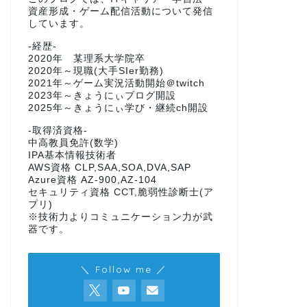
資産形成・ゲーム配信活動について発信
しています。
-経歴-
2020年 某理系大学院卒
2020年～現職(大手SIer勤務)
2021年～ゲーム実況活動開始＠twitch
2023年～きょうにぃブログ開設
2025年～きょうにぃ学び・継続ch開設
-取得済資格-
中高教員免許(数学)
IPA基本情報技術者
AWS資格 CLP,SAA,SOA,DVA,SAP
Azure資格 AZ-900,AZ-104
セキュリティ資格 CCT,脆弱性診断士(ア
プリ)
※技術力よりコミュニケーション力が武
器です。
＼ Follow me ／