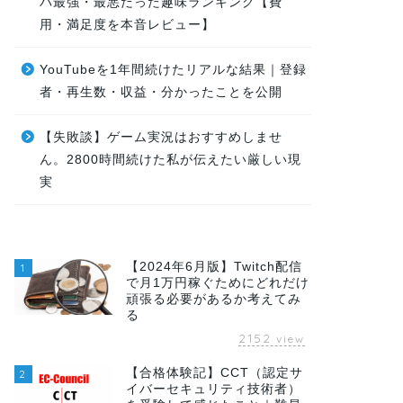
パ最強・最悪だった趣味ランキング【費
用・満足度を本音レビュー】
YouTubeを1年間続けたリアルな結果｜登録
者・再生数・収益・分かったことを公開
【失敗談】ゲーム実況はおすすめしませ
ん。2800時間続けた私が伝えたい厳しい現
実
【2024年6月版】Twitch配信
1
で月1万円稼ぐためにどれだけ
頑張る必要があるか考えてみ
る
2152
view
【合格体験記】CCT（認定サ
2
イバーセキュリティ技術者）