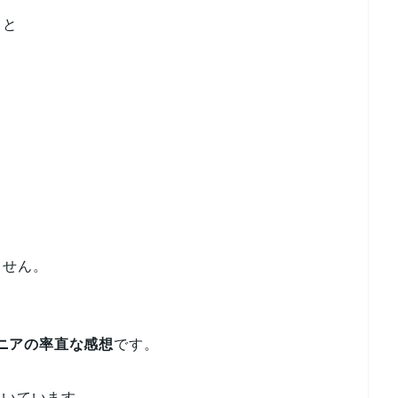
こと
ません。
ジニアの率直な感想
です。
働いています。