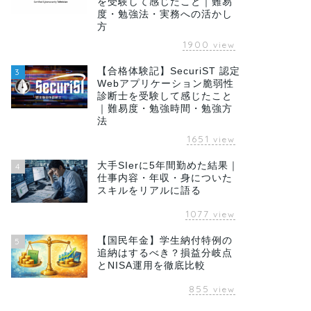
を受験して感じたこと｜難易
度・勉強法・実務への活かし
方
1900
view
【合格体験記】SecuriST 認定
3
Webアプリケーション脆弱性
診断士を受験して感じたこと
｜難易度・勉強時間・勉強方
法
1651
view
大手SIerに5年間勤めた結果｜
4
仕事内容・年収・身についた
スキルをリアルに語る
1077
view
【国民年金】学生納付特例の
5
追納はするべき？損益分岐点
とNISA運用を徹底比較
855
view