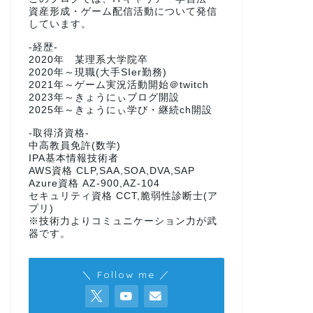
資産形成・ゲーム配信活動について発信
しています。
-経歴-
2020年 某理系大学院卒
2020年～現職(大手SIer勤務)
2021年～ゲーム実況活動開始＠twitch
2023年～きょうにぃブログ開設
2025年～きょうにぃ学び・継続ch開設
-取得済資格-
中高教員免許(数学)
IPA基本情報技術者
AWS資格 CLP,SAA,SOA,DVA,SAP
Azure資格 AZ-900,AZ-104
セキュリティ資格 CCT,脆弱性診断士(ア
プリ)
※技術力よりコミュニケーション力が武
器です。
＼ Follow me ／