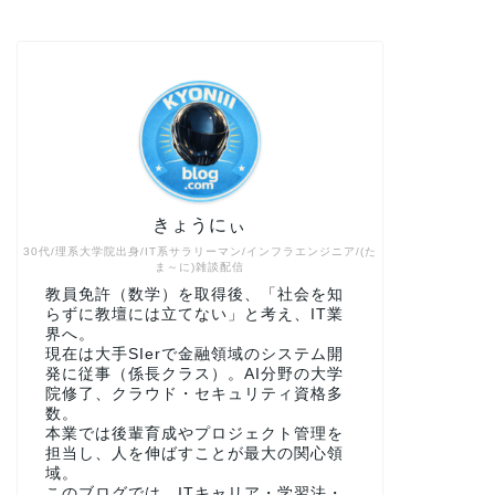
きょうにぃ
30代/理系大学院出身/IT系サラリーマン/インフラエンジニア/(た
ま～に)雑談配信
教員免許（数学）を取得後、「社会を知
らずに教壇には立てない」と考え、IT業
界へ。
現在は大手SIerで金融領域のシステム開
発に従事（係長クラス）。AI分野の大学
院修了、クラウド・セキュリティ資格多
数。
本業では後輩育成やプロジェクト管理を
担当し、人を伸ばすことが最大の関心領
域。
このブログでは、ITキャリア・学習法・