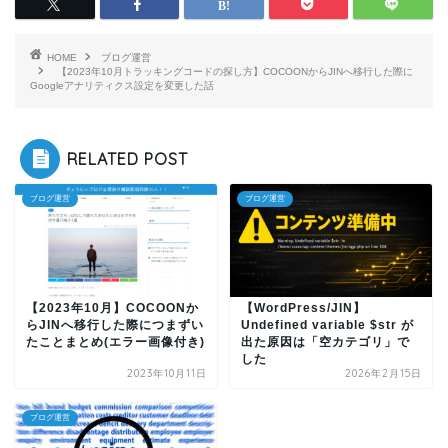
HOME
ブログ運営
【2023年10月トラッキングコードの探し方】COCOONからJINへ移行した際に
Googleアナリティクス設定を変更した話
RELATED POST
ブログ運営
ブログ運営
【2023年10月】COCOONか
【WordPress/JIN】
らJINへ移行した際につまずい
Undefined variable $str が
たことまとめ(エラー画像付き)
出た原因は「空カテゴリ」で
した
2023年10月11日
2026年2月15日
ブログ運営