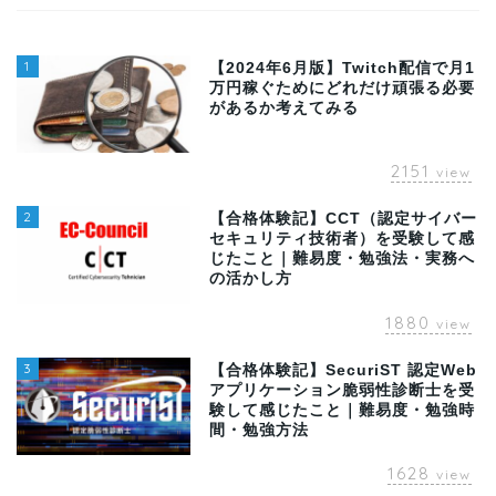
1
【2024年6月版】Twitch配信で月1
万円稼ぐためにどれだけ頑張る必要
があるか考えてみる
2151
view
2
【合格体験記】CCT（認定サイバー
セキュリティ技術者）を受験して感
じたこと｜難易度・勉強法・実務へ
の活かし方
1880
view
3
【合格体験記】SecuriST 認定Web
アプリケーション脆弱性診断士を受
験して感じたこと｜難易度・勉強時
間・勉強方法
1628
view