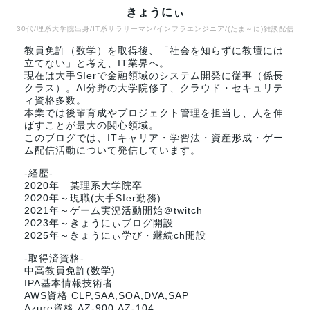
きょうにぃ
30代/理系大学院出身/IT系サラリーマン/インフラエンジニア/(たま～に)雑談配信
教員免許（数学）を取得後、「社会を知らずに教壇には
立てない」と考え、IT業界へ。
現在は大手SIerで金融領域のシステム開発に従事（係長
クラス）。AI分野の大学院修了、クラウド・セキュリテ
ィ資格多数。
本業では後輩育成やプロジェクト管理を担当し、人を伸
ばすことが最大の関心領域。
このブログでは、ITキャリア・学習法・資産形成・ゲー
ム配信活動について発信しています。
-経歴-
2020年 某理系大学院卒
2020年～現職(大手SIer勤務)
2021年～ゲーム実況活動開始＠twitch
2023年～きょうにぃブログ開設
2025年～きょうにぃ学び・継続ch開設
-取得済資格-
中高教員免許(数学)
IPA基本情報技術者
AWS資格 CLP,SAA,SOA,DVA,SAP
Azure資格 AZ-900,AZ-104