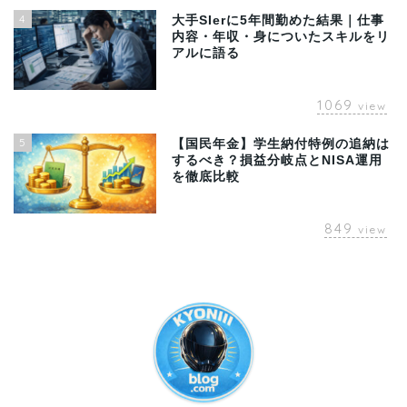
4
大手SIerに5年間勤めた結果｜仕事
内容・年収・身についたスキルをリ
アルに語る
1069
view
5
【国民年金】学生納付特例の追納は
するべき？損益分岐点とNISA運用
を徹底比較
849
view