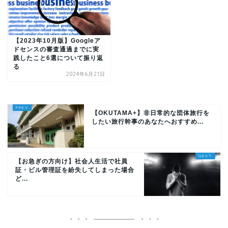
【2023年10月版】Googleア
ドセンスの審査通過までに実
践したこと6選について振り返
る
2024年6月21日
【OKUTAMA+】非日常的な団体旅行を
したい旅行幹事のあなたへおすすめ...
【お急ぎの方向け】社会人生活で社員
証・ビル管理証を紛失してしまった場合
ど...