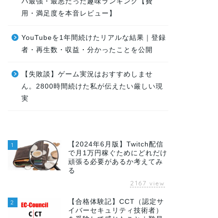
パ最強・最悪だった趣味ランキング【費
用・満足度を本音レビュー】
YouTubeを1年間続けたリアルな結果｜登録
者・再生数・収益・分かったことを公開
【失敗談】ゲーム実況はおすすめしませ
ん。2800時間続けた私が伝えたい厳しい現
実
【2024年6月版】Twitch配信
1
で月1万円稼ぐためにどれだけ
頑張る必要があるか考えてみ
る
2167
view
【合格体験記】CCT（認定サ
2
イバーセキュリティ技術者）