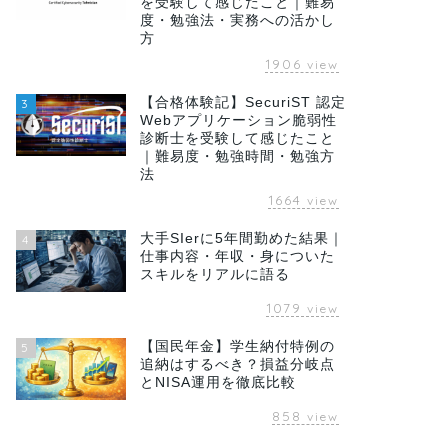
を受験して感じたこと｜難易
度・勉強法・実務への活かし
方
1906
view
【合格体験記】SecuriST 認定
3
Webアプリケーション脆弱性
診断士を受験して感じたこと
｜難易度・勉強時間・勉強方
法
1664
view
大手SIerに5年間勤めた結果｜
4
仕事内容・年収・身についた
スキルをリアルに語る
1079
view
【国民年金】学生納付特例の
5
追納はするべき？損益分岐点
とNISA運用を徹底比較
858
view