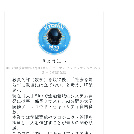
きょうにぃ
30代/理系大学院出身/IT系サラリーマン/インフラエンジニア/(た
ま～に)雑談配信
教員免許（数学）を取得後、「社会を知
らずに教壇には立てない」と考え、IT業
界へ。
現在は大手SIerで金融領域のシステム開
発に従事（係長クラス）。AI分野の大学
院修了、クラウド・セキュリティ資格多
数。
本業では後輩育成やプロジェクト管理を
担当し、人を伸ばすことが最大の関心領
域。
このブログでは、ITキャリア・学習法・