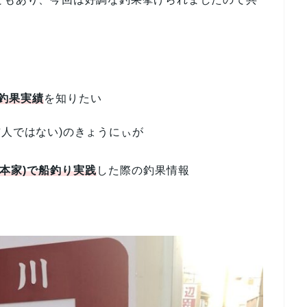
り釣果実績
を知りたい
玄人ではない)のきょうにぃが
本家
)で船釣り実践
した際の釣果情報