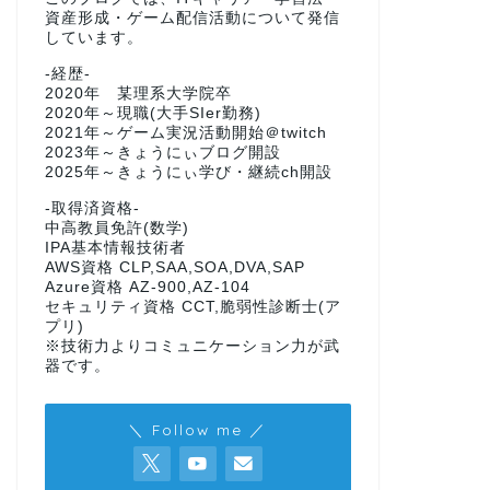
資産形成・ゲーム配信活動について発信
しています。
-経歴-
2020年 某理系大学院卒
2020年～現職(大手SIer勤務)
2021年～ゲーム実況活動開始＠twitch
2023年～きょうにぃブログ開設
2025年～きょうにぃ学び・継続ch開設
-取得済資格-
中高教員免許(数学)
IPA基本情報技術者
AWS資格 CLP,SAA,SOA,DVA,SAP
Azure資格 AZ-900,AZ-104
セキュリティ資格 CCT,脆弱性診断士(ア
プリ)
※技術力よりコミュニケーション力が武
器です。
＼ Follow me ／