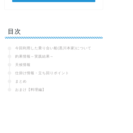
目次
今回利用した乗り合い船(黒川本家)について
釣果情報～実践結果～
天候情報
仕掛け情報・立ち回りポイント
まとめ
おまけ【料理編】